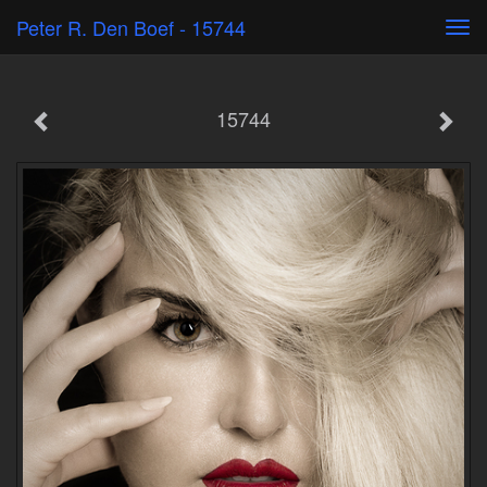
Peter R. Den Boef - 15744
Tog
navi
15744